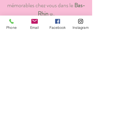
mémorables chez vous dans le
Bas-
Rhin
.
🥨
Phone
Email
Facebook
Instagram
Testé et approuvé par Kidiklik 67
!
Pour voir l'article c'est par ici!
Animatrice et décoratrice
d'anniversaires pour
enfants
à domicile et thématiques
dans le Bas-Rhin 🥨
Contactez-moi