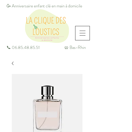
🥳 Anniversaire enfant clé en main à domicile
📞
06.85.48.85.51
🥨 Bas-Rhin